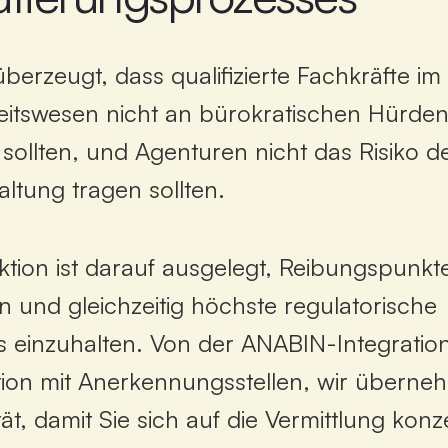
überzeugt,
dass
qualifizierte
Fachkräfte
im
itswesen
nicht
an
bürokratischen
Hürde
sollten,
und
Agenturen
nicht
das
Risiko
d
altung
tragen
sollten.
ktion
ist
darauf
ausgelegt,
Reibungspunkt
en
und
gleichzeitig
höchste
regulatorische
s
einzuhalten.
Von
der
ANABIN-Integratio
ion
mit
Anerkennungsstellen,
wir
überne
ät,
damit
Sie
sich
auf
die
Vermittlung
konz