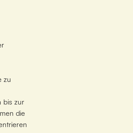
n
er
e
zu
n
bis
zur
hmen
die
entrieren