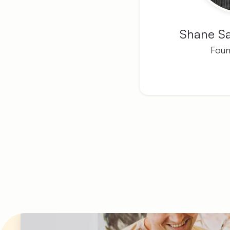
Shane S
Fou