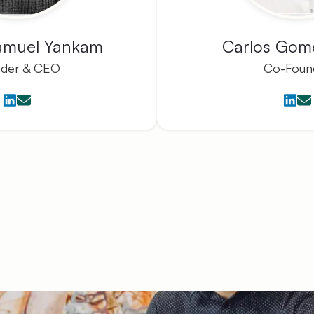
amuel Yankam
Carlos Gom
nder & CEO
Co-Foun