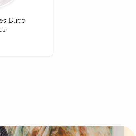
es Buco
der